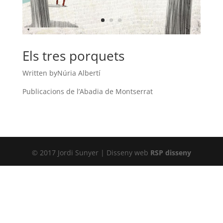
Els tres porquets
Written byNúria Albertí
Publicacions de l’Abadia de Montserrat
© 2017 Jordi Sunyer | Disseny web
RSP disseny